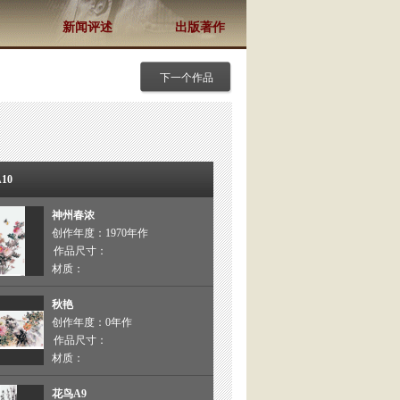
新闻评述
出版著作
下一个作品
10
神州春浓
创作年度：
1970年作
作品尺寸：
材质：
秋艳
创作年度：
0年作
作品尺寸：
材质：
花鸟A9