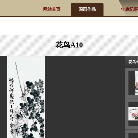
网站首页
国画作品
年表纪事
花鸟A10
花鸟A